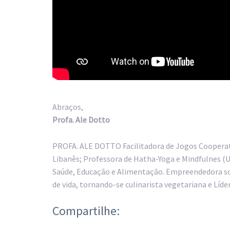
Abraços,
Profa. Ale Dotto
PROFA. ALE DOTTO Facilitadora de Jogos Cooperati
Libanês; Professora de Hatha-Yoga e Mindfulnes (U
Saúde, Educação e Alimentação. Empreendedora socia
de vida, tornando-se culinarista vegetariana e Lí
Compartilhe: