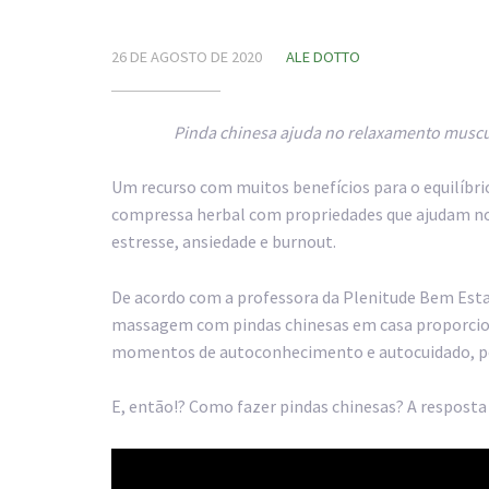
26 DE AGOSTO DE 2020
ALE DOTTO
Pinda chinesa ajuda no relaxamento muscu
Um recurso com muitos benefícios para o equilíbr
compressa herbal com propriedades que ajudam no 
estresse, ansiedade e burnout.
De acordo com a professora da Plenitude Bem Estar, 
massagem com pindas chinesas em casa proporcion
momentos de autoconhecimento e autocuidado, pois
E, então!? Como fazer pindas chinesas? A resposta