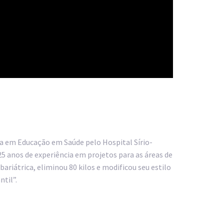
a em Educação em Saúde pelo Hospital Sírio-
5 anos de experiência em projetos para as áreas de
riátrica, eliminou 80 kilos e modificou seu estilo
til”.