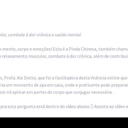
lar, combate à dor crônica e saúde mental
io mente, corpo e emoções! Esta é a Pinda Chinesa, também chama
relaxamento muscular, combate à dor crônica, além de contribui
Profa. Ale Dotto, que foi a facilitadora desta Vivência online que 
a um momento de spa em casa, onde o praticante pode preparar 
 irá aplicar em partes do corpo que conjugar necessária.
 pra esta pergunta está dentro do vídeo abaixo  Assista ao víd