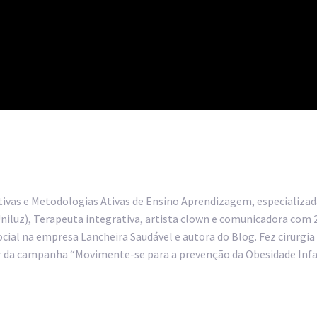
vas e Metodologias Ativas de Ensino Aprendizagem, especializad
niluz), Terapeuta integrativa, artista clown e comunicadora com 2
l na empresa Lancheira Saudável e autora do Blog. Fez cirurgia ba
der da campanha “Movimente-se para a prevenção da Obesidade Infan