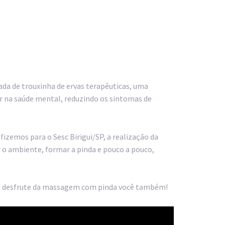
da de trouxinha de ervas terapêuticas, uma
r na saúde mental, reduzindo os sintomas de
fizemos para o Sesc Birigui/SP, a realização da
o ambiente, formar a pinda e pouco a pouco,
eo e desfrute da massagem com pinda você também!