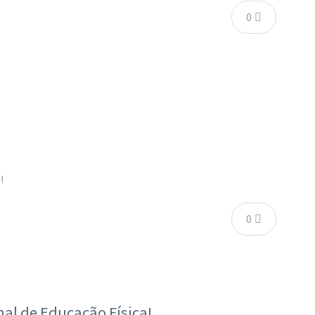
0
!
0
nal de Educação Física!