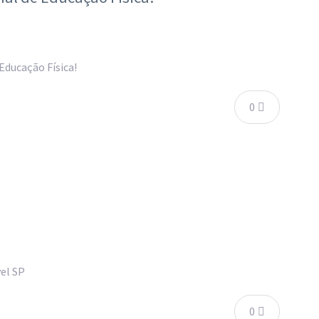
Educação Física!
0
vel SP
0