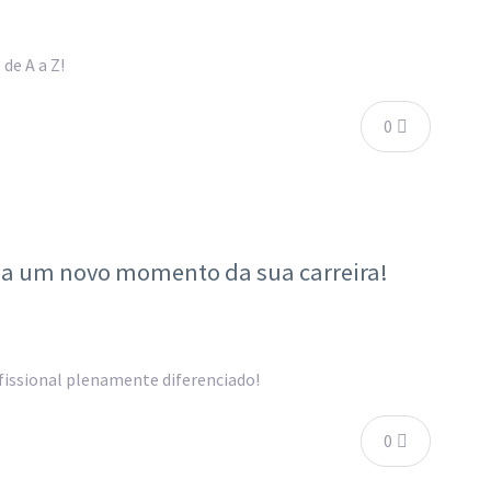
de A a Z!
0
 a um novo momento da sua carreira!
issional plenamente diferenciado!
0